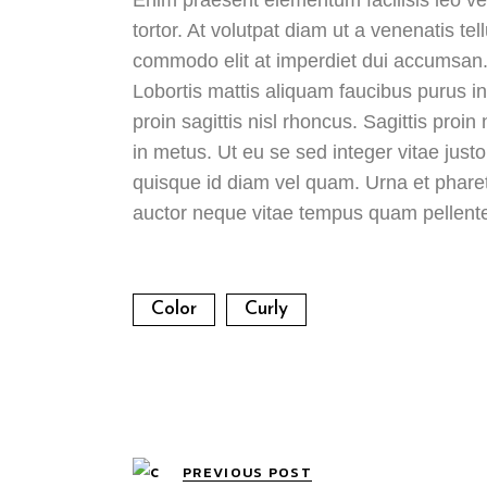
tortor. At volutpat diam ut a venenatis te
commodo elit at imperdiet dui accumsan. 
Lobortis mattis aliquam faucibus purus i
proin sagittis nisl rhoncus. Sagittis proi
in metus. Ut eu se sed integer vitae just
quisque id diam vel quam. Urna et pharet
auctor neque vitae tempus quam pellent
Color
Curly
PREVIOUS POST