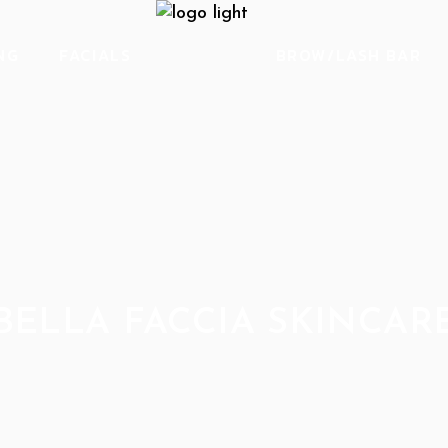
Facials
Brow Services
NG
FACIALS
BROW/LASH BAR
Peels
Eyelash Services
Waxing Services
Facials
Brow Services
Peels
Eyelash Services
Waxing Services
BELLA FACCIA SKINCAR