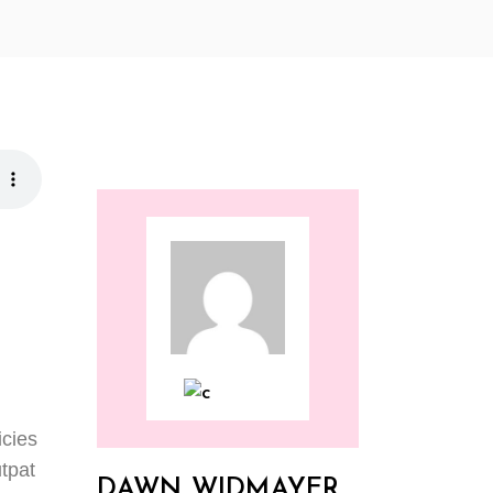
icies
utpat
DAWN WIDMAYER