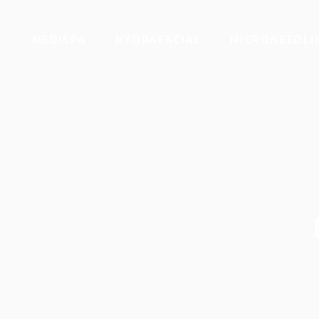
Procell
MEDISPA
HYDRAFACIAL
MICRONEEDLI
Revitapen Pro
Procell
Revitapen Pro