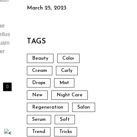
March 25, 2023
ae
ellus
TAGS
quam
er
Beauty
Color
Cream
Curly
Drops
Mist
New
Night Care
Regeneration
Salon
Serum
Soft
Trend
Tricks