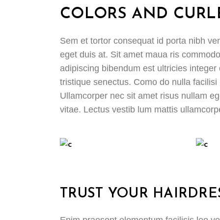
COLORS AND CURL
Sem et tortor consequat id porta nibh ven
eget duis at. Sit amet maua ris commodo 
adipiscing bibendum est ultricies integer 
tristique senectus. Como do nulla facilis
Ullamcorper nec sit amet risus nullam ege
vitae. Lectus vestib lum mattis ullamcorper
TRUST YOUR HAIRDRE
Enim praesent elementum facilisis leo vel