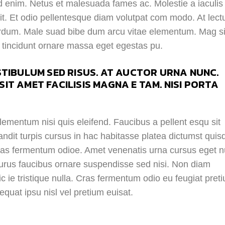
 enim. Netus et malesuada fames ac. Molestie a iaculis 
t. Et odio pellentesque diam volutpat com modo. At lect
interdum. Male suad bibe dum arcu vitae elementum. Mag s
i tincidunt ornare massa eget egestas pu.
TIBULUM SED RISUS. AT AUCTOR URNA NUNC.
 SIT AMET FACILISIS MAGNA E TAM. NISI PORTA
mentum nisi quis eleifend. Faucibus a pellent esqu sit
landit turpis cursus in hac habitasse platea dictumst quis
i cras fermentum odioe. Amet venenatis urna cursus eget 
 purus faucibus ornare suspendisse sed nisi. Non diam
ic ie tristique nulla. Cras fermentum odio eu feugiat pret
quat ipsu nisl vel pretium euisat.