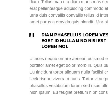
diam. Tellus mau ri a diam maecenas sed
erat pellentesque adipiscing commodo eli
urna duis convallis convallis tellus id 
amet purus a gravida quis blandit. Mor b
DIAM PHASELLUS LOREM VES
EGET ID NULLAM NO NISI EST
LOREM MOI.
Ultrices neque ornare aenean euismod ele
porttitor amet eget dolor morb in. Quis b
Eu tincidunt tortor aliquam nulla facilis
scelerisque viverra mauris. Tortor vitae
phasellus vestibulum lorem sed risus ultr
nibh ipsum. Eu feugiat pretium nibh conse