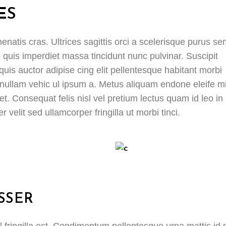
ES
enatis cras. Ultrices sagittis orci a scelerisque purus s
quis imperdiet massa tincidunt nunc pulvinar. Suscipit
quis auctor adipise cing elit pellentesque habitant morbi
i nullam vehic ul ipsum a. Metus aliquam endone eleife mi
t. Consequat felis nisl vel pretium lectus quam id leo in
 velit sed ullamcorper fringilla ut morbi tinci.
SSER
 fringilla est. Condimentum pellentesque urna mattis id 