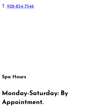
T:
928-854-7546
IT'S NOT JUST A SKINCARE.
IT'S STATE OF MIND.
Spa Hours
Monday-Saturday: By
Appointment.