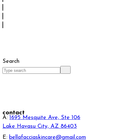
Search
contact
A:
1695 Mesquite Ave, Ste 106
Lake Havasu City, AZ 86403
E:
bellafacciaskincare@gmail.com