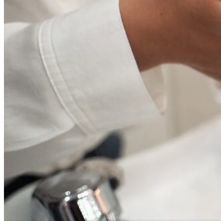
Brow/Lash Bar
Brow Services
Eyelash Services
Waxing Services
Products
Contact Us
Book now