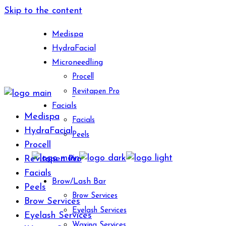
Skip to the content
Medispa
HydraFacial
Microneedling
Procell
Revitapen Pro
Facials
Medispa
Facials
HydraFacial
Peels
Procell
Revitapen Pro
Facials
Brow/Lash Bar
Peels
Brow Services
Brow Services
Eyelash Services
Eyelash Services
Waxing Services