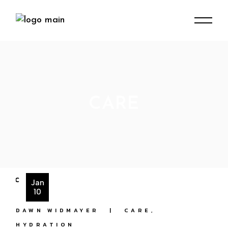
Skip
to
the
content
CARE
Jan
10
DAWN WIDMAYER
CARE
HYDRATION