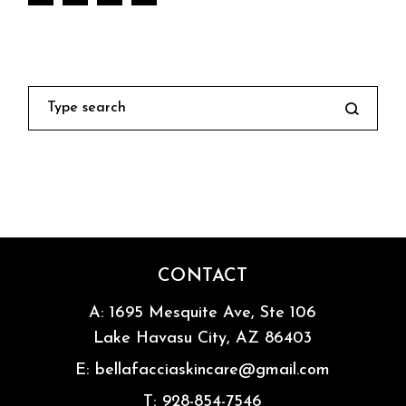
Search
CONTACT
A:
1695 Mesquite Ave, Ste 106
Lake Havasu City, AZ 86403
E:
bellafacciaskincare@gmail.com
T:
928-854-7546